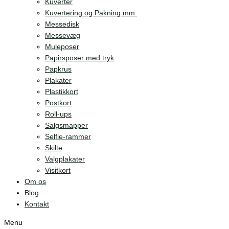
Kuverter
Kuvertering og Pakning mm.
Messedisk
Messevæg
Muleposer
Papirsposer med tryk
Papkrus
Plakater
Plastikkort
Postkort
Roll-ups
Salgsmapper
Selfie-rammer
Skilte
Valgplakater
Visitkort
Om os
Blog
Kontakt
Menu