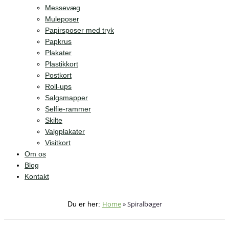
Messevæg
Muleposer
Papirsposer med tryk
Papkrus
Plakater
Plastikkort
Postkort
Roll-ups
Salgsmapper
Selfie-rammer
Skilte
Valgplakater
Visitkort
Om os
Blog
Kontakt
Home
»
Spiralbøger
Du er her: