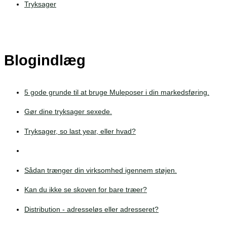
Tryksager
Blogindlæg
5 gode grunde til at bruge Muleposer i din markedsføring.
Gør dine tryksager sexede.
Tryksager, so last year, eller hvad?
Sådan trænger din virksomhed igennem støjen.
Kan du ikke se skoven for bare træer?
Distribution - adresseløs eller adresseret?