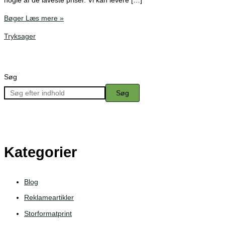
nogle af de laveste priser. Vi kan levere […]
Bøger
Læs mere »
Tryksager
Søg
Søg
Kategorier
Blog
Reklameartikler
Storformatprint