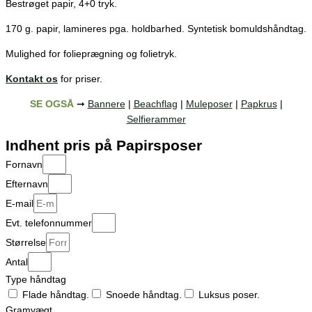
Bestrøget papir, 4+0 tryk.
170 g. papir, lamineres pga. holdbarhed. Syntetisk bomuldshåndtag.
Mulighed for folieprægning og folietryk.
Kontakt os
for priser.
SE OGSÅ
➞
Bannere
|
Beachflag
|
Muleposer
|
Papkrus
|
Selfierammer
Indhent pris på Papirsposer
Fornavn
Efternavn
E-mail
Evt. telefonnummer
Størrelse
Antal
Type håndtag
Flade håndtag.
Snoede håndtag.
Luksus poser.
Gramvægt