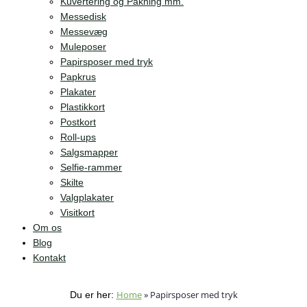
Kuvertering og Pakning mm.
Messedisk
Messevæg
Muleposer
Papirsposer med tryk
Papkrus
Plakater
Plastikkort
Postkort
Roll-ups
Salgsmapper
Selfie-rammer
Skilte
Valgplakater
Visitkort
Om os
Blog
Kontakt
Home
»
Papirsposer med tryk
Du er her: