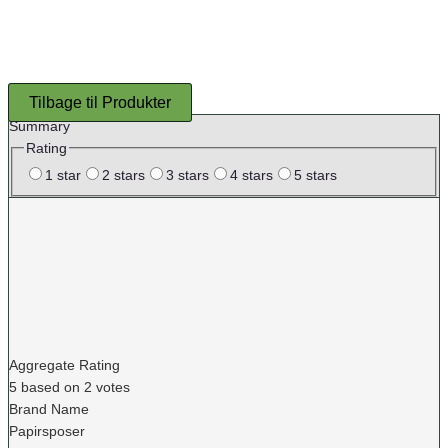
Tilbage til Produkter
Summary
Rating
1 star
2 stars
3 stars
4 stars
5 stars
Aggregate Rating
5
based on
2
votes
Brand Name
Papirsposer