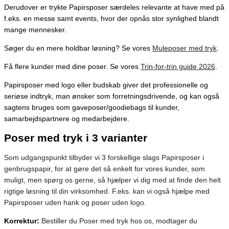
Derudover er trykte Papirsposer særdeles relevante at have med på
f.eks. en messe samt events, hvor der opnås stor synlighed blandt
mange mennesker.
Søger du en mere holdbar løsning? Se vores
Muleposer med tryk
.
Få flere kunder med dine poser. Se vores
Trin-for-trin guide 2026
.
Papirsposer med logo eller budskab giver det professionelle og
seriøse indtryk, man ønsker som forretningsdrivende, og kan også
sagtens bruges som gaveposer/goodiebags til kunder,
samarbejdspartnere og medarbejdere.
Poser med tryk i 3 varianter
Som udgangspunkt tilbyder vi 3 forskellige slags Papirsposer i
genbrugspapir, for at gøre det så enkelt for vores kunder, som
muligt, men spørg os gerne, så hjælper vi dig med at finde den helt
rigtige løsning til din virksomhed. F.eks. kan vi også hjælpe med
Papirsposer uden hank og poser uden logo.
Korrektur:
Bestiller du Poser med tryk hos os, modtager du