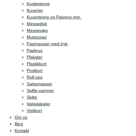
Kuglepenne
Kuverter
Kuvertering og Pakning mm.
Messedisk
Messevæg
Muleposer
Papirsposer med tryk
Papkrus
Plakater
Plastikkort
Postkort
Roll-ups
Salgsmapper
Selfie-rammer
Skilte
Valgplakater
Visitkort
Om os
Blog
Kontakt