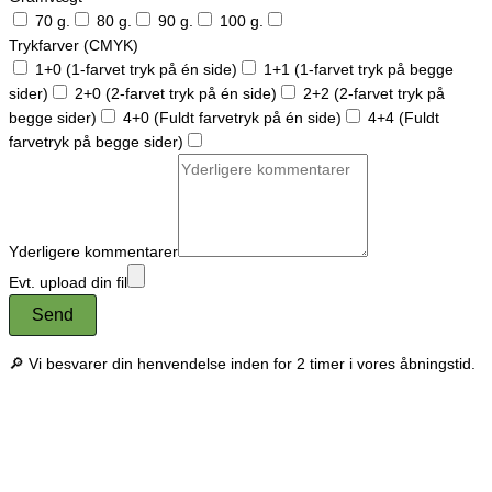
70 g.
80 g.
90 g.
100 g.
Trykfarver (CMYK)
1+0 (1-farvet tryk på én side)
1+1 (1-farvet tryk på begge
sider)
2+0 (2-farvet tryk på én side)
2+2 (2-farvet tryk på
begge sider)
4+0 (Fuldt farvetryk på én side)
4+4 (Fuldt
farvetryk på begge sider)
Yderligere kommentarer
Evt. upload din fil
Send
🔎 Vi besvarer din henvendelse inden for 2 timer i vores åbningstid.