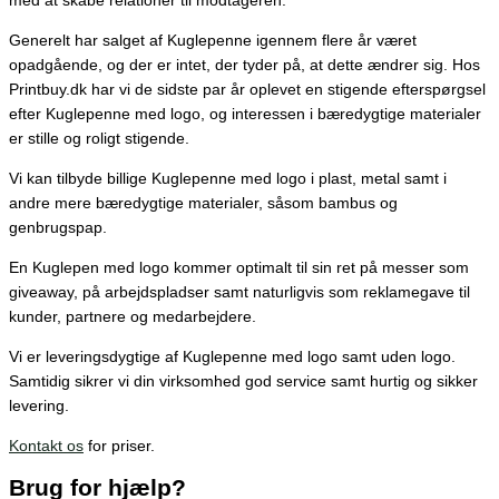
med at skabe relationer til modtageren.
Generelt har salget af Kuglepenne igennem flere år været
opadgående, og der er intet, der tyder på, at dette ændrer sig.
Hos
Printbuy.dk har vi de sidste par år oplevet en stigende efterspørgsel
efter Kuglepenne med logo, og interessen i bæredygtige materialer
er stille og roligt stigende.
Vi kan tilbyde billige Kuglepenne med logo i plast, metal samt i
andre mere bæredygtige materialer, såsom bambus og
genbrugspap.
En Kuglepen med logo kommer optimalt til sin ret på messer som
giveaway, på arbejdspladser samt naturligvis som reklamegave til
kunder, partnere og medarbejdere.
Vi er leveringsdygtige af Kuglepenne med logo samt uden logo.
Samtidig sikrer vi din virksomhed god service samt hurtig og sikker
levering.
Kontakt os
for priser.
Brug for hjælp?