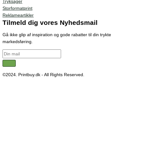
Tryksager
Storformatprint
Reklameartikler
Tilmeld dig vores Nyhedsmail
Gå ikke glip af inspiration og gode rabatter til din trykte
markedsføring.
©2024. Printbuy.dk - All Rights Reserved.
Adresse: Merkurvej 2, DK-4200 Slagelse
Vi anvender cookies for at give dig den bedste brugeroplevelse.
Cookie indstillinger
OK, det er forstået!
Close