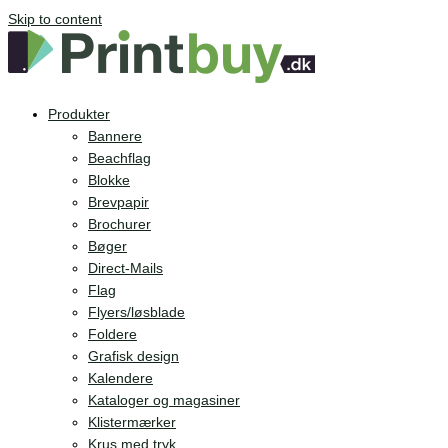
Skip to content
Produkter
Bannere
Beachflag
Blokke
Brevpapir
Brochurer
Bøger
Direct-Mails
Flag
Flyers/løsblade
Foldere
Grafisk design
Kalendere
Kataloger og magasiner
Klistermærker
Krus med tryk