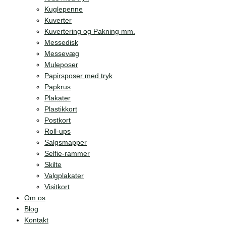
Kuglepenne
Kuverter
Kuvertering og Pakning mm.
Messedisk
Messevæg
Muleposer
Papirsposer med tryk
Papkrus
Plakater
Plastikkort
Postkort
Roll-ups
Salgsmapper
Selfie-rammer
Skilte
Valgplakater
Visitkort
Om os
Blog
Kontakt