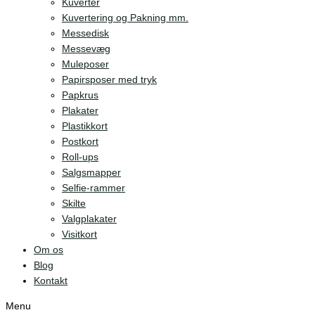
Kuverter
Kuvertering og Pakning mm.
Messedisk
Messevæg
Muleposer
Papirsposer med tryk
Papkrus
Plakater
Plastikkort
Postkort
Roll-ups
Salgsmapper
Selfie-rammer
Skilte
Valgplakater
Visitkort
Om os
Blog
Kontakt
Menu