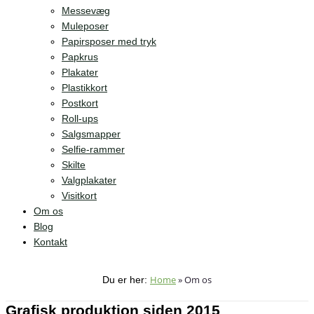
Messevæg
Muleposer
Papirsposer med tryk
Papkrus
Plakater
Plastikkort
Postkort
Roll-ups
Salgsmapper
Selfie-rammer
Skilte
Valgplakater
Visitkort
Om os
Blog
Kontakt
Home
»
Om os
Du er her:
Grafisk produktion siden 2015