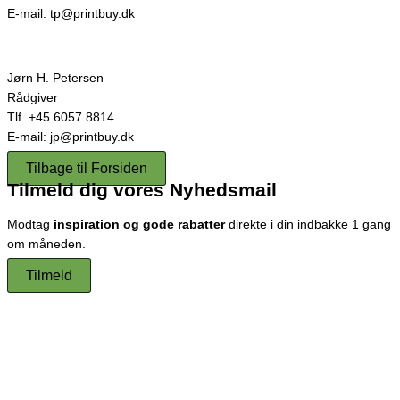
E-mail: tp@printbuy.dk
Jørn H. Petersen
Rådgiver
Tlf. +45 6057 8814
E-mail: jp@printbuy.dk
Tilbage til Forsiden
Tilmeld dig vores Nyhedsmail
Modtag
inspiration og gode rabatter
direkte i din indbakke 1 gang
om måneden.
Tilmeld