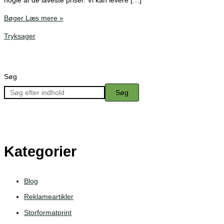
nogle af de laveste priser. Vi kan levere […]
Bøger
Læs mere »
Tryksager
Søg
Søg
Kategorier
Blog
Reklameartikler
Storformatprint