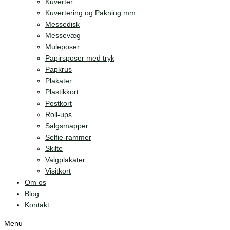
Kuverter
Kuvertering og Pakning mm.
Messedisk
Messevæg
Muleposer
Papirsposer med tryk
Papkrus
Plakater
Plastikkort
Postkort
Roll-ups
Salgsmapper
Selfie-rammer
Skilte
Valgplakater
Visitkort
Om os
Blog
Kontakt
Menu