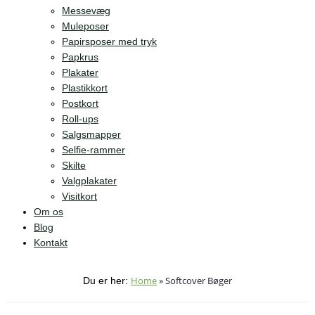
Messevæg
Muleposer
Papirsposer med tryk
Papkrus
Plakater
Plastikkort
Postkort
Roll-ups
Salgsmapper
Selfie-rammer
Skilte
Valgplakater
Visitkort
Om os
Blog
Kontakt
Home
»
Softcover Bøger
Du er her: