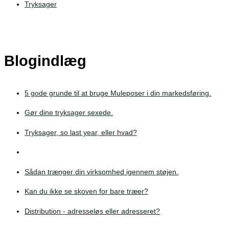
Tryksager
Blogindlæg
5 gode grunde til at bruge Muleposer i din markedsføring.
Gør dine tryksager sexede.
Tryksager, so last year, eller hvad?
Sådan trænger din virksomhed igennem støjen.
Kan du ikke se skoven for bare træer?
Distribution - adresseløs eller adresseret?