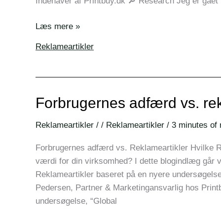
Indehaver af Printbuy.dk 🔎 Research Jeg er gået
Læs mere »
Reklameartikler
Forbrugernes adfærd vs. rek
Forbrugernes
adfærd
Reklameartikler
/
/
Reklameartikler
/
3 minutes of 
vs.
reklameartikler
Forbrugernes adfærd vs. Reklameartikler Hvilke R
værdi for din virksomhed? I dette blogindlæg går v
Reklameartikler baseret på en nyere undersøgelse
Pedersen, Partner & Marketingansvarlig hos Printb
undersøgelse, “Global