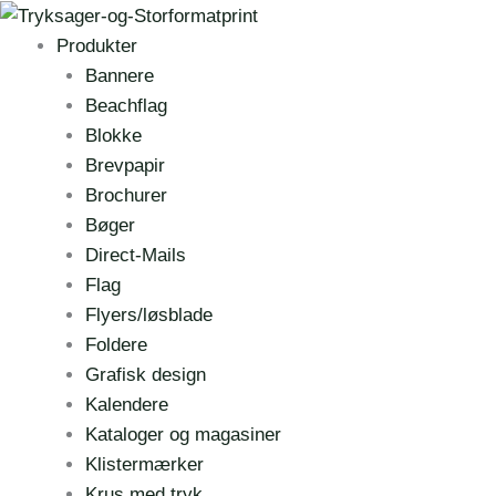
Skip
to
Produkter
content
Bannere
Beachflag
Blokke
Brevpapir
Brochurer
Bøger
Direct-Mails
Flag
Flyers/løsblade
Foldere
Grafisk design
Kalendere
Kataloger og magasiner
Klistermærker
Krus med tryk