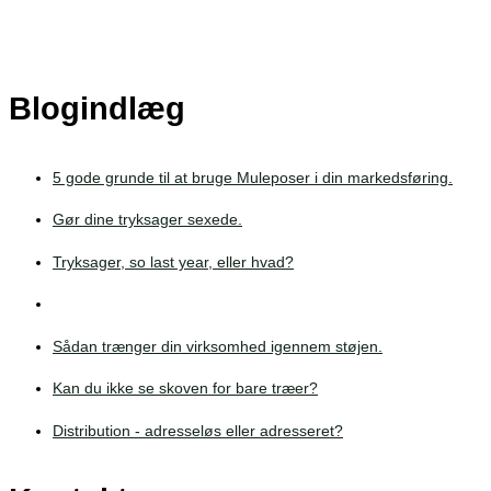
Blogindlæg
5 gode grunde til at bruge Muleposer i din markedsføring.
Gør dine tryksager sexede.
Tryksager, so last year, eller hvad?
Sådan trænger din virksomhed igennem støjen.
Kan du ikke se skoven for bare træer?
Distribution - adresseløs eller adresseret?