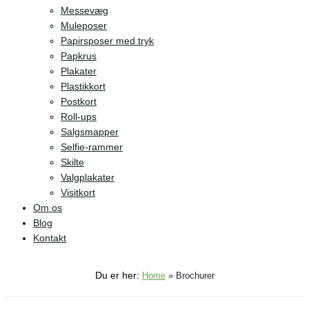
Messevæg
Muleposer
Papirsposer med tryk
Papkrus
Plakater
Plastikkort
Postkort
Roll-ups
Salgsmapper
Selfie-rammer
Skilte
Valgplakater
Visitkort
Om os
Blog
Kontakt
Du er her:
Home
»
Brochurer