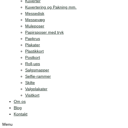
Kuverter
Kuvertering og Pakning mm.
Messedisk
Messevæg
Muleposer
Papirsposer med tryk
Papkrus
Plakater
Plastikkort
Postkort
Roll-ups
Salgsmapper
Selfie-rammer
Skilte
Valgplakater
Visitkort
Om os
Blog
Kontakt
Menu