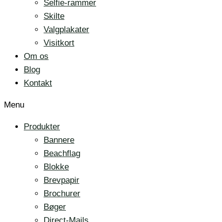
Selfie-rammer
Skilte
Valgplakater
Visitkort
Om os
Blog
Kontakt
Menu
Produkter
Bannere
Beachflag
Blokke
Brevpapir
Brochurer
Bøger
Direct-Mails