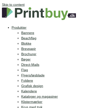
Skip to content
Produkter
Bannere
Beachflag
Blokke
Brevpapir
Brochurer
Bøger
Direct-Mails
Flag
Flyers/løsblade
Foldere
Grafisk design
Kalendere
Kataloger og magasiner
Klistermærker
Krus med tryk