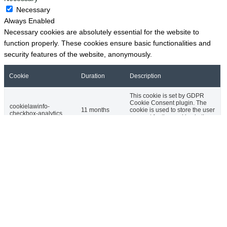
Necessary
Always Enabled
Necessary cookies are absolutely essential for the website to
function properly. These cookies ensure basic functionalities and
security features of the website, anonymously.
Cookie
Duration
Description
This cookie is set by GDPR
Cookie Consent plugin. The
cookielawinfo-
11 months
cookie is used to store the user
checkbox-analytics
consent for the cookies in the
category "Analytics".
The cookie is set by GDPR
cookielawinfo-
cookie consent to record the
11 months
checkbox-functional
user consent for the cookies in
the category "Functional".
This cookie is set by GDPR
Cookie Consent plugin. The
cookielawinfo-
11 months
cookies is used to store the
checkbox-necessary
user consent for the cookies in
the category "Necessary".
This cookie is set by GDPR