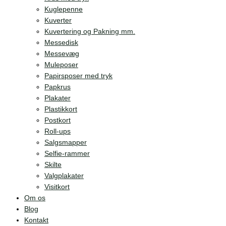
Kuglepenne
Kuverter
Kuvertering og Pakning mm.
Messedisk
Messevæg
Muleposer
Papirsposer med tryk
Papkrus
Plakater
Plastikkort
Postkort
Roll-ups
Salgsmapper
Selfie-rammer
Skilte
Valgplakater
Visitkort
Om os
Blog
Kontakt