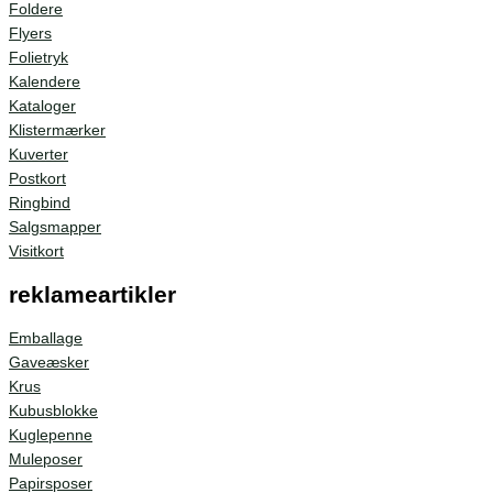
Foldere
Flyers
Folietryk
Kalendere
Kataloger
Klistermærker
Kuverter
Postkort
Ringbind
Salgsmapper
Visitkort
reklameartikler
Emballage
Gaveæsker
Krus
Kubusblokke
Kuglepenne
Muleposer
Papirsposer