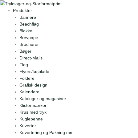
Skip
to
Produkter
content
Bannere
Beachflag
Blokke
Brevpapir
Brochurer
Bøger
Direct-Mails
Flag
Flyers/løsblade
Foldere
Grafisk design
Kalendere
Kataloger og magasiner
Klistermærker
Krus med tryk
Kuglepenne
Kuverter
Kuvertering og Pakning mm.