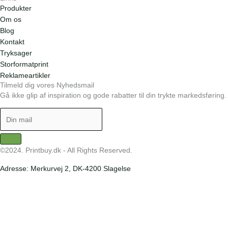
Produkter
Om os
Blog
Kontakt
Tryksager
Storformatprint
Reklameartikler
Tilmeld dig vores Nyhedsmail
Gå ikke glip af inspiration og gode rabatter til din trykte markedsføring.
©2024. Printbuy.dk - All Rights Reserved.
Adresse: Merkurvej 2, DK-4200 Slagelse
Vi anvender cookies for at give dig den bedste brugeroplevelse.
Cookie indstillinger
OK, det er forstået!
Close