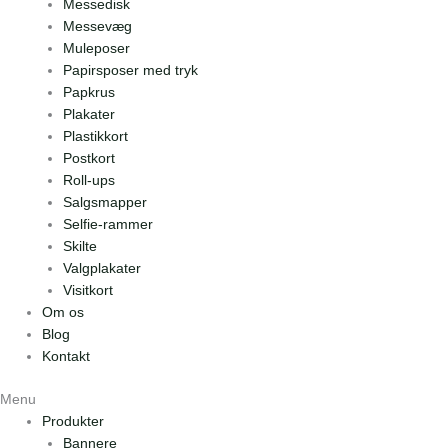
Messedisk
Messevæg
Muleposer
Papirsposer med tryk
Papkrus
Plakater
Plastikkort
Postkort
Roll-ups
Salgsmapper
Selfie-rammer
Skilte
Valgplakater
Visitkort
Om os
Blog
Kontakt
Menu
Produkter
Bannere