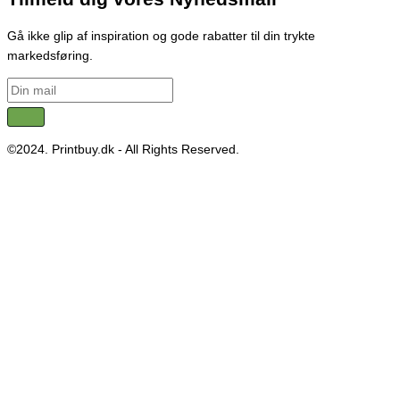
Gå ikke glip af inspiration og gode rabatter til din trykte
markedsføring.
©2024. Printbuy.dk - All Rights Reserved.
Adresse: Merkurvej 2, DK-4200 Slagelse
Vi anvender cookies for at give dig den bedste brugeroplevelse.
Cookie indstillinger
OK, det er forstået!
Close
Privacy Overview
This website uses cookies to improve your experience while you