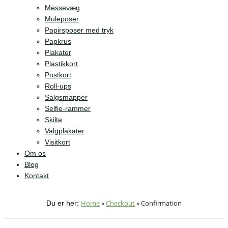
Messevæg
Muleposer
Papirsposer med tryk
Papkrus
Plakater
Plastikkort
Postkort
Roll-ups
Salgsmapper
Selfie-rammer
Skilte
Valgplakater
Visitkort
Om os
Blog
Kontakt
Home
»
Checkout
»
Confirmation
Du er her: