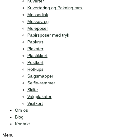
Kuverter
Kuvertering og Pakning mm.
Messedisk
Messevæg
Muleposer
Papirsposer med tryk
Papkrus
Plakater
Plastikkort
Postkort
Roll-ups
Salgsmapper
Selfie-rammer
Skilte
Valgplakater
Visitkort
Om os
Blog
Kontakt
Menu